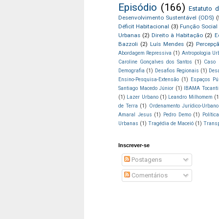
Episódio
(166)
Estatuto 
Desenvolvimento Sustentável (ODS)
(
Déficit Habitacional
(3)
Função Social
Urbanas
(2)
Direito à Habitação
(2)
E
Bazzoli
(2)
Luís Mendes
(2)
Percepç
Abordagem Repressiva
(1)
Antropologia U
Caroline Gonçalves dos Santos
(1)
Caso 
Demografia
(1)
Desafios Regionais
(1)
Des
Ensino-Pesquisa-Extensão
(1)
Espaços Pú
Santiago Macedo Júnior
(1)
IBAMA Tocanti
(1)
Lazer Urbano
(1)
Leandro Milhomem
(1
de Terra
(1)
Ordenamento Jurídico-Urbano
Amaral Jesus
(1)
Pedro Demo
(1)
Polític
Urbanas
(1)
Tragédia de Maceió
(1)
Transp
Inscrever-se
Postagens
Comentários