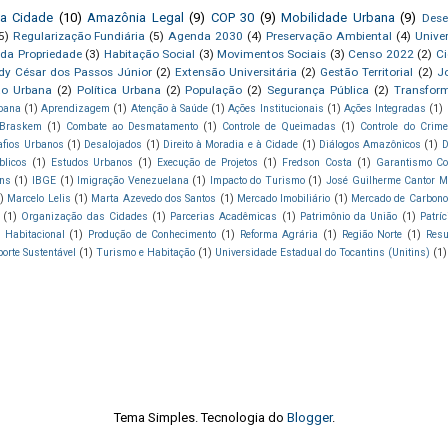
da Cidade
(10)
Amazônia Legal
(9)
COP 30
(9)
Mobilidade Urbana
(9)
Dese
5)
Regularização Fundiária
(5)
Agenda 2030
(4)
Preservação Ambiental
(4)
Unive
 da Propriedade
(3)
Habitação Social
(3)
Movimentos Sociais
(3)
Censo 2022
(2)
C
dy César dos Passos Júnior
(2)
Extensão Universitária
(2)
Gestão Territorial
(2)
J
ão Urbana
(2)
Política Urbana
(2)
População
(2)
Segurança Pública
(2)
Transfor
rbana
(1)
Aprendizagem
(1)
Atenção à Saúde
(1)
Ações Institucionais
(1)
Ações Integradas
(1)
Braskem
(1)
Combate ao Desmatamento
(1)
Controle de Queimadas
(1)
Controle do Crime
afios Urbanos
(1)
Desalojados
(1)
Direito à Moradia e à Cidade
(1)
Diálogos Amazônicos
(1)
D
blicos
(1)
Estudos Urbanos
(1)
Execução de Projetos
(1)
Fredson Costa
(1)
Garantismo Con
ns
(1)
IBGE
(1)
Imigração Venezuelana
(1)
Impacto do Turismo
(1)
José Guilherme Cantor 
)
Marcelo Lelis
(1)
Marta Azevedo dos Santos
(1)
Mercado Imobiliário
(1)
Mercado de Carbono
(1)
Organização das Cidades
(1)
Parcerias Acadêmicas
(1)
Patrimônio da União
(1)
Patrí
a Habitacional
(1)
Produção de Conhecimento
(1)
Reforma Agrária
(1)
Região Norte
(1)
Resu
orte Sustentável
(1)
Turismo e Habitação
(1)
Universidade Estadual do Tocantins (Unitins)
(1)
Tema Simples. Tecnologia do
Blogger
.