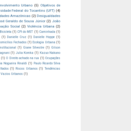
nvolvimento Urbano
(5)
Objetivos de
rsidade Federal do Tocantins (UFT)
(4)
idades Amazônicas
(2)
Desigualdades
osé Geraldo de Sousa Júnior
(2)
João
mação Social
(2)
Violência Urbana
(2)
Bicicleta
(1)
CPI do MST
(1)
Caminhada
(1)
(1)
Danielle Cruz
(1)
Danielle Hoppe
(1)
omicílios Fechados
(1)
Ecologia Urbana
(1)
stitucional
(1)
Giane Silvestre
(1)
Gilson
Magnani
(1)
Julia Komka
(1)
Kazuo Nakano
(1)
O Direito achado na rua
(1)
Ocupações
cia Nogueira Rinaldi
(1)
Paulo Ricardo Silva
ltados
(1)
Riscos Urbanos
(1)
Tendências
Vazios Urbanos
(1)