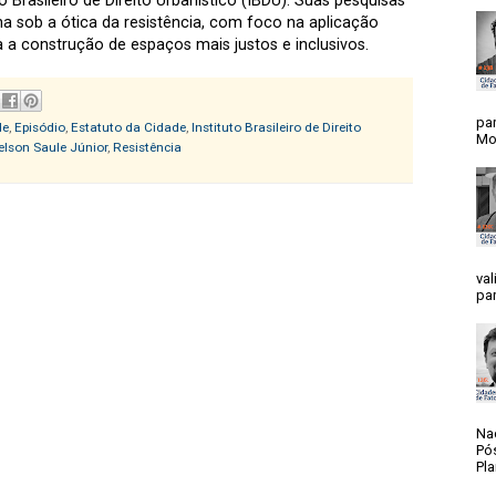
o Brasileiro de Direito Urbanístico (IBDU). Suas pesquisas
 sob a ótica da resistência, com foco na aplicação
a a construção de espaços mais justos e inclusivos.
par
de
,
Episódio
,
Estatuto da Cidade
,
Instituto Brasileiro de Direito
Mos
elson Saule Júnior
,
Resistência
val
par
Na
Pó
Pla