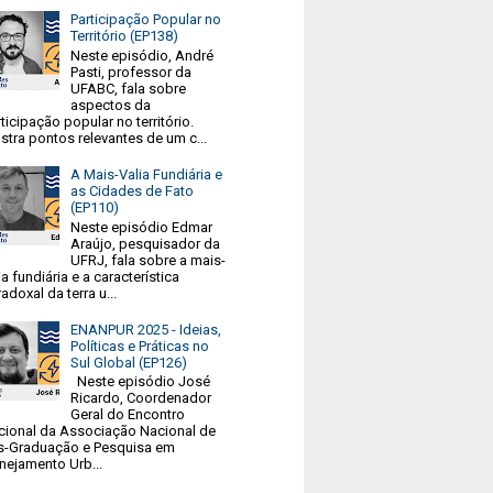
Participação Popular no
Território (EP138)
Neste episódio, André
Pasti, professor da
UFABC, fala sobre
aspectos da
ticipação popular no território.
tra pontos relevantes de um c...
A Mais-Valia Fundiária e
as Cidades de Fato
(EP110)
Neste episódio Edmar
Araújo, pesquisador da
UFRJ, fala sobre a mais-
ia fundiária e a característica
adoxal da terra u...
ENANPUR 2025 - Ideias,
Políticas e Práticas no
Sul Global (EP126)
Neste episódio José
Ricardo, Coordenador
Geral do Encontro
cional da Associação Nacional de
s-Graduação e Pesquisa em
nejamento Urb...