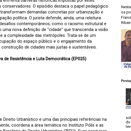
 enfrenta barreiras históricas impostas por elites
s conservadores. O episódio destaca o papel pedagógico
Nesta
s transformam demandas concretas por urbanização e
os pr
Franc
ão política. O jurista defende, ainda, uma releitura
Ribeir
 desafios contemporâneos, como o racismo estrutural e
 uma nova definição de "cidade" que transcenda a visão
ple a complexidade das metrópoles. Trata-se de um
ocupação do espaço público e o engajamento da
 construção de cidades mais justas e sustentáveis.
iva de Resistência e Luta Democrática (EP025)
Postag
so
 Direito Urbanístico e uma das principais referências na
do 
ente, coordena a área temática no Instituto Pólis e as
tev