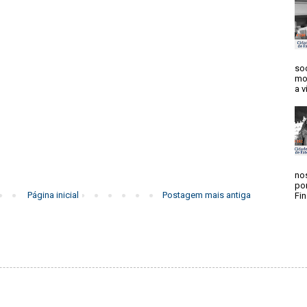
soc
mo
a v
no
po
Página inicial
Postagem mais antiga
Fin