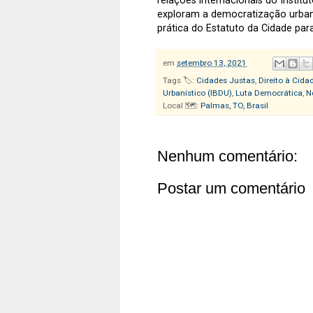
relações internacionais do Institut
exploram a democratização urbana
prática do Estatuto da Cidade par
em
setembro 13, 2021
Tags 🏷️:
Cidades Justas
,
Direito à Cida
Urbanístico (IBDU)
,
Luta Democrática
,
N
Local 🗺️:
Palmas, TO, Brasil
Nenhum comentário:
Postar um comentário