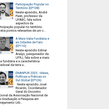
Participação Popular no
Território (EP138)
Neste episódio, André
Pasti, professor da
UFABC, fala sobre
aspectos da
ticipação popular no território.
tra pontos relevantes de um c...
A Mais-Valia Fundiária e
as Cidades de Fato
(EP110)
Neste episódio Edmar
Araújo, pesquisador da
UFRJ, fala sobre a mais-
ia fundiária e a característica
adoxal da terra u...
ENANPUR 2025 - Ideias,
Políticas e Práticas no
Sul Global (EP126)
Neste episódio José
Ricardo, Coordenador
Geral do Encontro
cional da Associação Nacional de
s-Graduação e Pesquisa em
nejamento Urb...