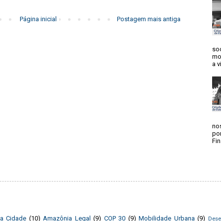
Página inicial
Postagem mais antiga
soc
mo
a v
no
po
Fin
da Cidade
(10)
Amazônia Legal
(9)
COP 30
(9)
Mobilidade Urbana
(9)
Dese