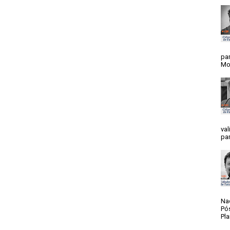
par
Mos
val
par
Na
Pó
Pla