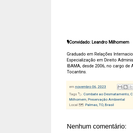
🎙️Convidado: Leandro Milhomem
Graduado em Relações Internacion
Especialização em Direito Administ
IBAMA, desde 2006, no cargo de A
Tocantins.
em
novembro 06, 2023
Tags 🏷️:
Combate ao Desmatamento
,
C
Milhomem
,
Preservação Ambiental
Local 🗺️:
Palmas, TO, Brasil
Nenhum comentário: