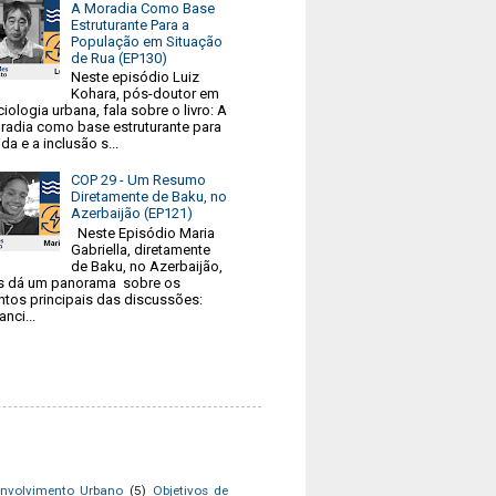
A Moradia Como Base
Estruturante Para a
População em Situação
de Rua (EP130)
Neste episódio Luiz
Kohara, pós-doutor em
iologia urbana, fala sobre o livro: A
radia como base estruturante para
ida e a inclusão s...
COP 29 - Um Resumo
Diretamente de Baku, no
Azerbaijão (EP121)
Neste Episódio Maria
Gabriella, diretamente
de Baku, no Azerbaijão,
s dá um panorama sobre os
ntos principais das discussões:
anci...
nvolvimento Urbano
(5)
Objetivos de