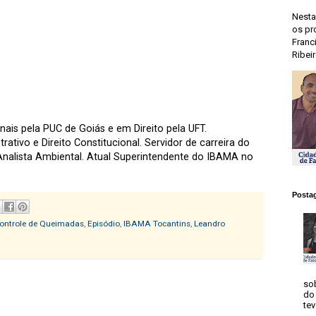
Nesta
os pr
Franc
Ribeir
ais pela PUC de Goiás e em Direito pela UFT.
rativo e Direito Constitucional. Servidor de carreira do
nalista Ambiental. Atual Superintendente do IBAMA no
Postag
ontrole de Queimadas
,
Episódio
,
IBAMA Tocantins
,
Leandro
so
do 
tev