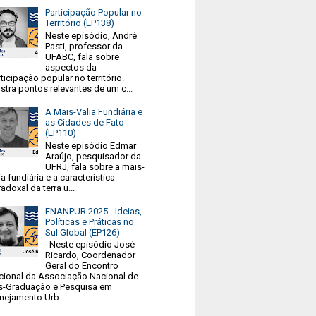
Participação Popular no
Território (EP138)
Neste episódio, André
Pasti, professor da
UFABC, fala sobre
aspectos da
ticipação popular no território.
tra pontos relevantes de um c...
A Mais-Valia Fundiária e
as Cidades de Fato
(EP110)
Neste episódio Edmar
Araújo, pesquisador da
UFRJ, fala sobre a mais-
ia fundiária e a característica
adoxal da terra u...
ENANPUR 2025 - Ideias,
Políticas e Práticas no
Sul Global (EP126)
Neste episódio José
Ricardo, Coordenador
Geral do Encontro
cional da Associação Nacional de
s-Graduação e Pesquisa em
nejamento Urb...