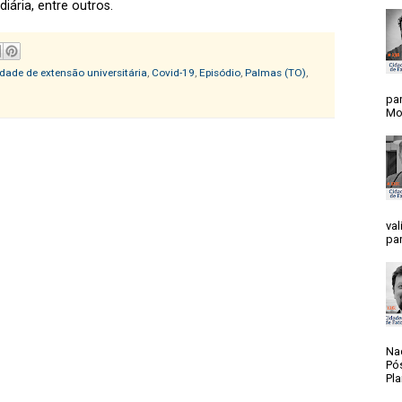
iária, entre outros.
idade de extensão universitária
,
Covid-19
,
Episódio
,
Palmas (TO)
,
par
Mos
val
par
Na
Pó
Pla