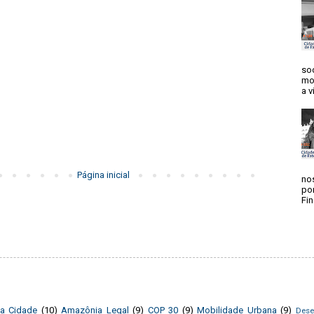
soc
mo
a v
Página inicial
no
po
Fin
da Cidade
(10)
Amazônia Legal
(9)
COP 30
(9)
Mobilidade Urbana
(9)
Dese