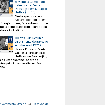
A Moradia Como Base
Estruturante Para a
População em Situação
de Rua (EP130)
Neste episódio Luiz
Kohara, pós-doutor em
iologia urbana, fala sobre o livro: A
radia como base estruturante para
ida e a inclusão s...
COP 29 - Um Resumo
Diretamente de Baku, no
Azerbaijão (EP121)
Neste Episódio Maria
Gabriella, diretamente
de Baku, no Azerbaijão,
s dá um panorama sobre os
ntos principais das discussões:
anci...
nvolvimento Urbano
(5)
Objetivos de